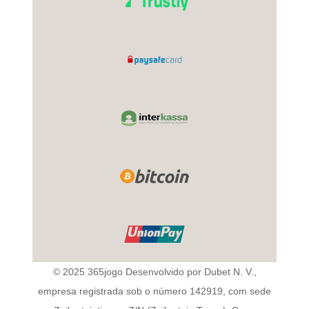
© 2025 365jogo Desenvolvido por Dubet N. V.,
empresa registrada sob o número 142919, com sede