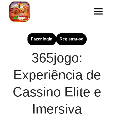
Skip
to
Cadastre-se na 365jogo e aproveite um bônus de
content
100% no primeiro depósito, até R$8.100. Jogue
mais de 4.000 jogos, incluindo slots populares,
jogos de mesa e apostas esportivas. Plataforma
segura, pagamentos rápidos e suporte 24/7.
Fazer login
Registrar-se
365jogo:
Experiência de
Cassino Elite e
Imersiva